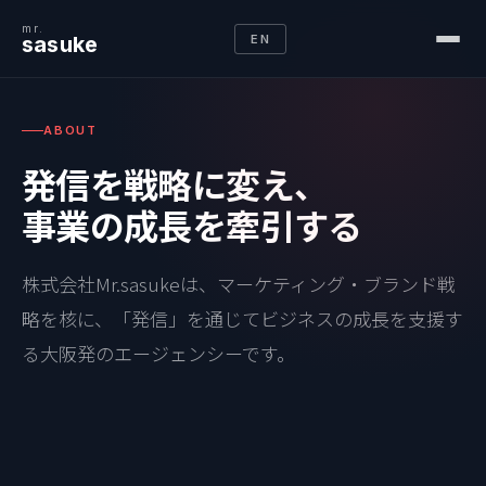
mr.
sasuke
EN
ABOUT
発信を戦略に変え、
事業の成長を牽引する
株式会社Mr.sasukeは、マーケティング・ブランド戦
略を核に、「発信」を通じてビジネスの成長を支援す
る大阪発のエージェンシーです。